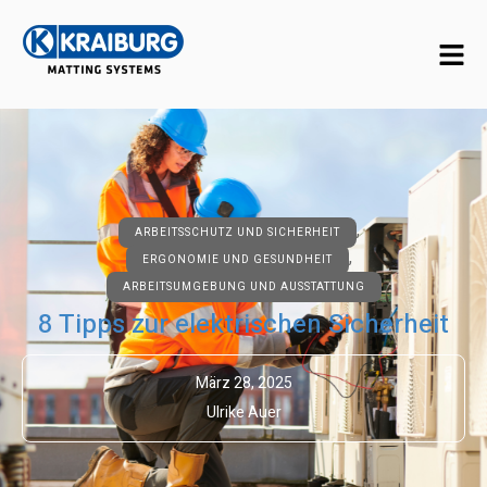
,
ARBEITSSCHUTZ UND SICHERHEIT
,
ERGONOMIE UND GESUNDHEIT
ARBEITSUMGEBUNG UND AUSSTATTUNG
8 Tipps zur elektrischen Sicherheit
März 28, 2025
Ulrike Auer